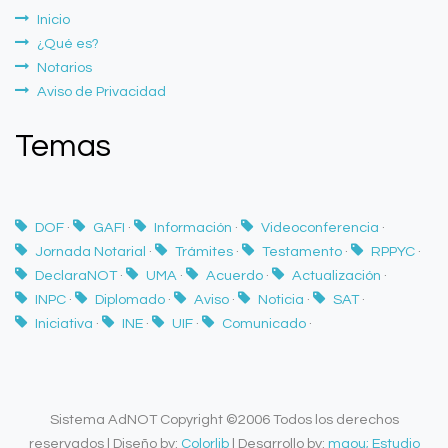
Inicio
¿Qué es?
Notarios
Aviso de Privacidad
Temas
DOF
·
GAFI
·
Información
·
Videoconferencia
·
Jornada Notarial
·
Trámites
·
Testamento
·
RPPYC
·
DeclaraNOT
·
UMA
·
Acuerdo
·
Actualización
·
INPC
·
Diplomado
·
Aviso
·
Noticia
·
SAT
·
Iniciativa
·
INE
·
UIF
·
Comunicado
·
Sistema AdNOT Copyright ©2006 Todos los derechos
reservados | Diseño by:
Colorlib
| Desarrollo by:
maou; Estudio