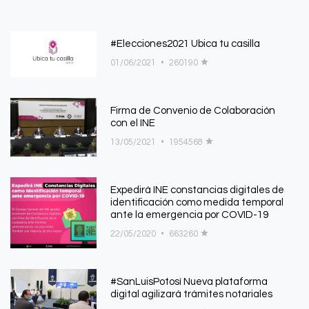
#Elecciones2021 Ubica tu casilla
01/06/2021
•
260190
Firma de Convenio de Colaboración
con el INE
13/05/2021
•
1954568
Expedirá INE constancias digitales de
identificación como medida temporal
ante la emergencia por COVID-19
22/05/2020
•
663260
#SanLuisPotosí­ Nueva plataforma
digital agilizará trámites notariales