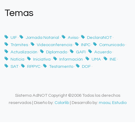
Temas
UIF
·
Jornada Notarial
·
Aviso
·
DeclaraNOT
·
Trámites
·
Videoconferencia
·
INPC
·
Comunicado
·
Actualización
·
Diplomado
·
GAFI
·
Acuerdo
·
Noticia
·
Iniciativa
·
Información
·
UMA
·
INE
·
SAT
·
RPPYC
·
Testamento
·
DOF
·
Sistema AdNOT Copyright ©2006 Todos los derechos
reservados | Diseño by:
Colorlib
| Desarrollo by:
maou; Estudio