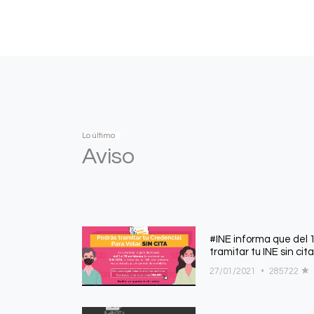
Lo último
Aviso
#INE informa que del 1
tramitar tu INE sin cita
27/01/2021
•
285722