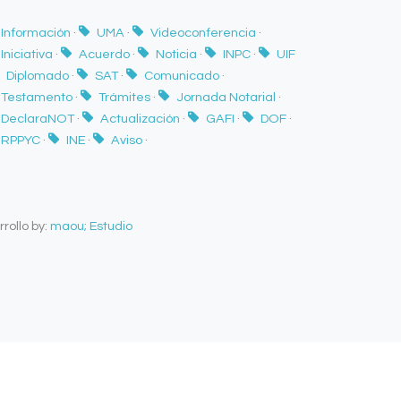
Información
·
UMA
·
Videoconferencia
·
Iniciativa
·
Acuerdo
·
Noticia
·
INPC
·
UIF
Diplomado
·
SAT
·
Comunicado
·
Testamento
·
Trámites
·
Jornada Notarial
·
DeclaraNOT
·
Actualización
·
GAFI
·
DOF
·
RPPYC
·
INE
·
Aviso
·
rollo by:
maou; Estudio