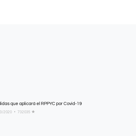
idas que aplicará el RPPYC por Covid-19
03/2020
•
732035