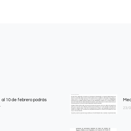
 al 10 de febrero podrás
Med
.
23/