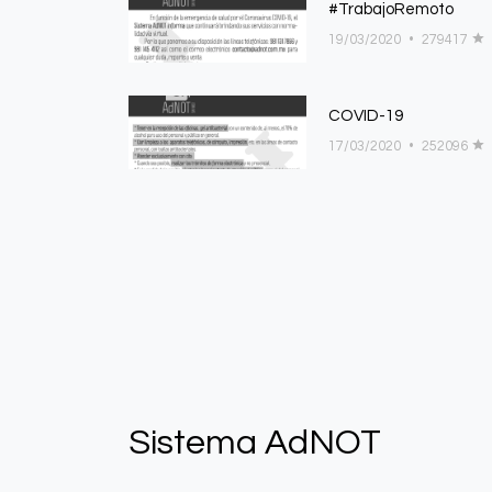
#TrabajoRemoto
19/03/2020
•
279417
COVID-19
17/03/2020
•
252096
Sistema AdNOT