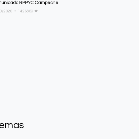
unicado RPPYC Campeche
03/2020
•
1426869
Temas