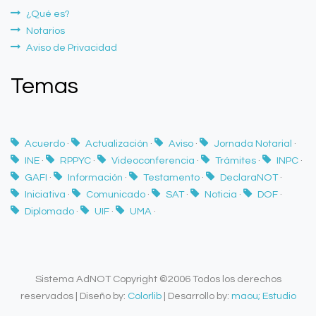
¿Qué es?
Notarios
Aviso de Privacidad
Temas
Acuerdo
·
Actualización
·
Aviso
·
Jornada Notarial
·
INE
·
RPPYC
·
Videoconferencia
·
Trámites
·
INPC
·
GAFI
·
Información
·
Testamento
·
DeclaraNOT
·
Iniciativa
·
Comunicado
·
SAT
·
Noticia
·
DOF
·
Diplomado
·
UIF
·
UMA
·
Sistema AdNOT Copyright ©2006 Todos los derechos
reservados | Diseño by:
Colorlib
| Desarrollo by:
maou; Estudio