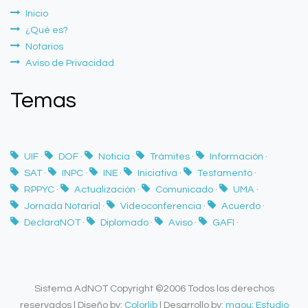
Inicio
¿Qué es?
Notarios
Aviso de Privacidad
Temas
UIF
·
DOF
·
Noticia
·
Trámites
·
Información
·
SAT
·
INPC
·
INE
·
Iniciativa
·
Testamento
·
RPPYC
·
Actualización
·
Comunicado
·
UMA
·
Jornada Notarial
·
Videoconferencia
·
Acuerdo
·
DeclaraNOT
·
Diplomado
·
Aviso
·
GAFI
·
Sistema AdNOT Copyright ©2006 Todos los derechos
reservados | Diseño by:
Colorlib
| Desarrollo by:
maou; Estudio